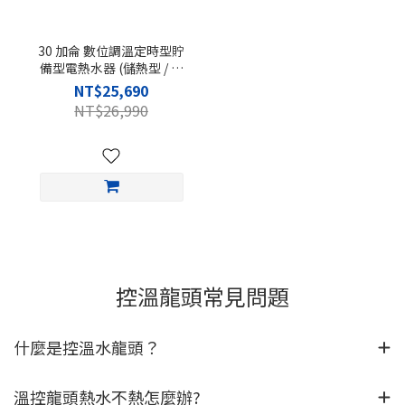
30 加侖 數位調溫定時型貯
備型電熱水器 (儲熱型 / 直
立式 / 含基本安裝)
NT$25,690
NT$26,990
控溫龍頭常見問題
什麼是控溫水龍頭？
溫控龍頭熱水不熱怎麼辦?