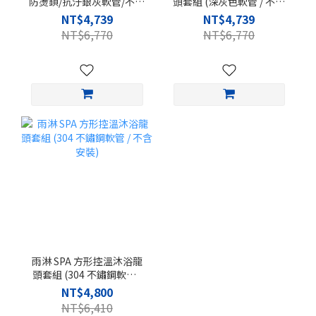
防燙鎖/抗汙銀灰軟管/不含
頭套組 (深灰色軟管 / 不含
安裝)
安裝)
NT$4,739
NT$4,739
NT$6,770
NT$6,770
雨淋 SPA 方形控溫沐浴龍
頭套組 (304 不鏽鋼軟管 /
不含安裝)
NT$4,800
NT$6,410