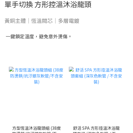
單手切換 方形控溫沐浴龍頭
黃銅主體｜恆溫閥芯｜多層電鍍
一鍵鎖定溫度，避免意外燙傷。
方型恆溫沐浴龍頭組 (38度
舒活 SPA 方形控溫沐浴龍