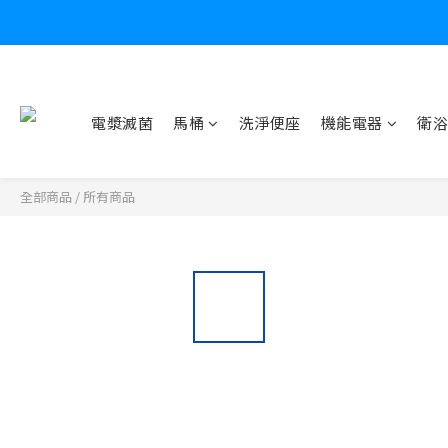
電漿滅菌
馬桶
洗淨便座
機能電器
衛浴
全部商品
/
所有商品