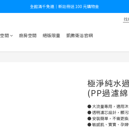
全館滿千免運｜新註冊送 100 元購物金
全館滿千免運｜新註冊送 100 元購物金
註冊後即享會員專屬價格
全館滿千免運｜新註冊送 100 元購物金
空間
廚房空間
絕版限量
凱撒衛浴官網
極淨純水過
(PP過濾
● 大流量專用，適用
● 透明濾芯設計，髒
● 安裝簡單，不需更
● 敏感肌、寶寶、孕