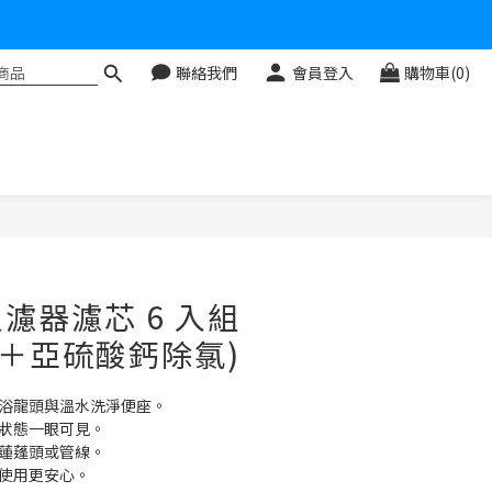
聯絡我們
會員登入
購物車(0)
立即購買
濾器濾芯 6 入組
綿＋亞硫酸鈣除氯)
沐浴龍頭與溫水洗淨便座。
污狀態一眼可見。
換蓮蓬頭或管線。
婦使用更安心。