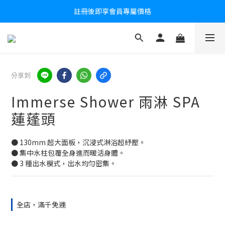
全館滿千免運｜新註冊送 100 元購物金
註冊後即享會員專屬價格
全館滿千免運｜新註冊送 100 元購物金
分享到
Immerse Shower 雨淋 SPA
蓮蓬頭
● 130mm 超大面板，沉浸式淋浴超紓壓。 
● 集中水柱包覆全身進而暖活身體。
● 3 種出水模式，出水均勻密集。
全店，滿千免運