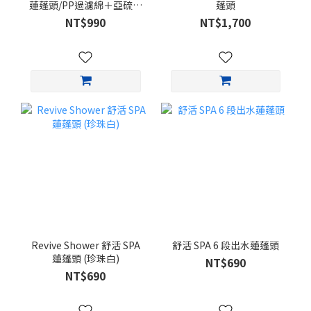
蓮蓬頭/PP過濾綿＋亞硫酸
蓬頭
鈣除氯)
NT$990
NT$1,700
Revive Shower 舒活 SPA
舒活 SPA 6 段出水蓮蓬頭
蓮蓬頭 (珍珠白)
NT$690
NT$690