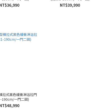
NT$36,990
NT$39,990
橫拉式黑色緩衝淋浴拉門
1-190cm/一門二固)
NT$48,990