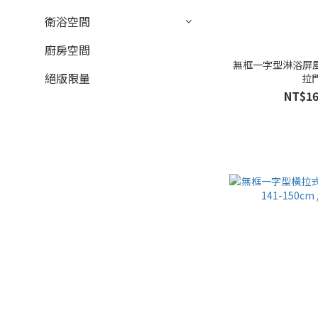
衛浴空間
廚房空間
無框一字型淋浴屏風 (
絕版限量
拉門
NT$16