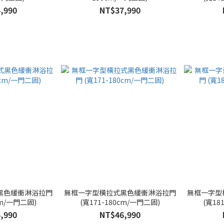
,990
NT$37,990
黑色緩衝淋浴拉門
無框一字型橫拉式黑色緩衝淋浴拉門
無框一字型
cm/一門二固)
(寬171-180cm/一門二固)
(寬18
,990
NT$46,990