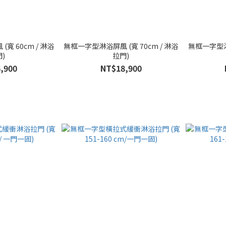
寬 60cm / 淋浴
無框一字型淋浴屏風 (寬 70cm / 淋浴
無框一字型淋浴
)
拉門)
,900
NT$18,900