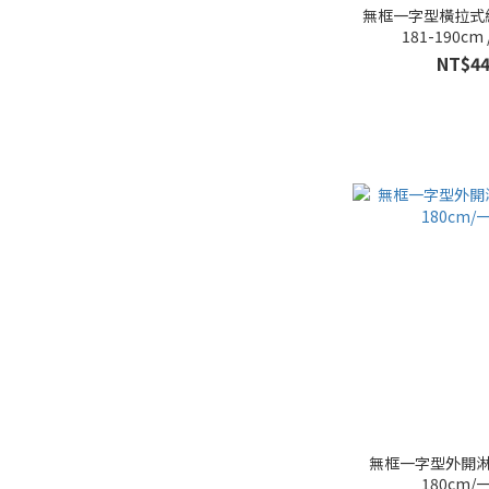
無框一字型橫拉式緩
181-190cm
NT$44
無框一字型外開淋浴
180cm/